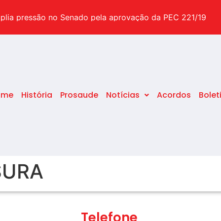
suas dúvidas sobre o tema
plia pressão no Senado pela aprovação da PEC 221/19
pecial após o STF decidir pelo fim da idade mínima
ome
História
Prosaude
Notícias
Acordos
Bolet
SURA
Telefone