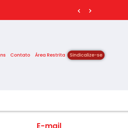
ins
Contato
Área Restrita
Sindicalize-se
E-mail