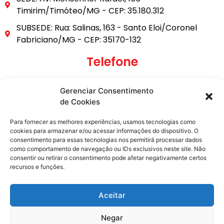
Timirim/Timóteo/MG - CEP: 35.180.312
SUBSEDE: Rua: Salinas, 163 - Santo Eloi/Coronel
Fabriciano/MG - CEP: 35170-132
Telefone
(31) 3849-9101
Gerenciar Consentimento
(31) 99795-6921
de Cookies
E-mail
Para fornecer as melhores experiências, usamos tecnologias como
cookies para armazenar e/ou acessar informações do dispositivo. O
consentimento para essas tecnologias nos permitirá processar dados
secretaria@metasita.org.br
como comportamento de navegação ou IDs exclusivos neste site. Não
consentir ou retirar o consentimento pode afetar negativamente certos
recursos e funções.
Redes Sociais
Aceitar
Negar