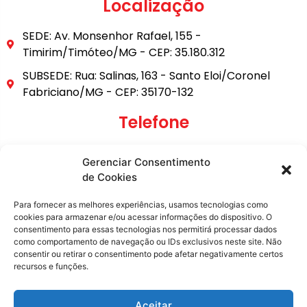
Localização
SEDE: Av. Monsenhor Rafael, 155 -
Timirim/Timóteo/MG - CEP: 35.180.312
SUBSEDE: Rua: Salinas, 163 - Santo Eloi/Coronel
Fabriciano/MG - CEP: 35170-132
Telefone
(31) 3849-9101
Gerenciar Consentimento
(31) 99795-6921
de Cookies
E-mail
Para fornecer as melhores experiências, usamos tecnologias como
cookies para armazenar e/ou acessar informações do dispositivo. O
consentimento para essas tecnologias nos permitirá processar dados
secretaria@metasita.org.br
como comportamento de navegação ou IDs exclusivos neste site. Não
consentir ou retirar o consentimento pode afetar negativamente certos
recursos e funções.
Redes Sociais
Aceitar