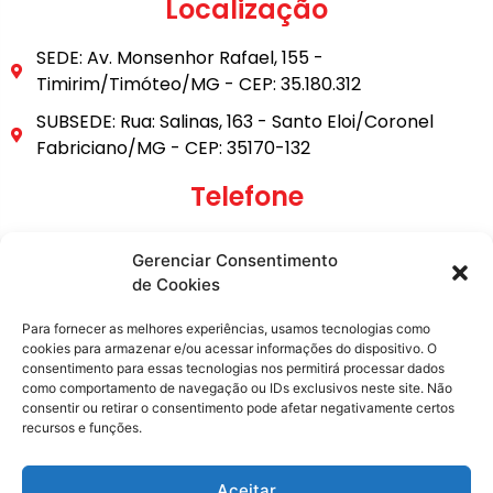
Localização
SEDE: Av. Monsenhor Rafael, 155 -
Timirim/Timóteo/MG - CEP: 35.180.312
SUBSEDE: Rua: Salinas, 163 - Santo Eloi/Coronel
Fabriciano/MG - CEP: 35170-132
Telefone
(31) 3849-9101
Gerenciar Consentimento
(31) 99795-6921
de Cookies
E-mail
Para fornecer as melhores experiências, usamos tecnologias como
cookies para armazenar e/ou acessar informações do dispositivo. O
consentimento para essas tecnologias nos permitirá processar dados
secretaria@metasita.org.br
como comportamento de navegação ou IDs exclusivos neste site. Não
consentir ou retirar o consentimento pode afetar negativamente certos
recursos e funções.
Redes Sociais
Aceitar