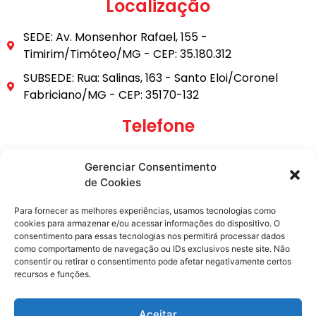
Localização
SEDE: Av. Monsenhor Rafael, 155 -
Timirim/Timóteo/MG - CEP: 35.180.312
SUBSEDE: Rua: Salinas, 163 - Santo Eloi/Coronel
Fabriciano/MG - CEP: 35170-132
Telefone
(31) 3849-9101
Gerenciar Consentimento
(31) 99795-6921
de Cookies
E-mail
Para fornecer as melhores experiências, usamos tecnologias como
cookies para armazenar e/ou acessar informações do dispositivo. O
consentimento para essas tecnologias nos permitirá processar dados
secretaria@metasita.org.br
como comportamento de navegação ou IDs exclusivos neste site. Não
consentir ou retirar o consentimento pode afetar negativamente certos
recursos e funções.
Redes Sociais
Aceitar