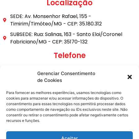
Localização
SEDE: Av. Monsenhor Rafael, 155 -
Timirim/Timóteo/MG - CEP: 35.180.312
SUBSEDE: Rua: Salinas, 163 - Santo Eloi/Coronel
Fabriciano/MG - CEP: 35170-132
Telefone
(31) 3849-9101
Gerenciar Consentimento
(31) 99795-6921
de Cookies
E-mail
Para fornecer as melhores experiências, usamos tecnologias como
cookies para armazenar e/ou acessar informações do dispositivo. O
consentimento para essas tecnologias nos permitirá processar dados
secretaria@metasita.org.br
como comportamento de navegação ou IDs exclusivos neste site. Não
consentir ou retirar o consentimento pode afetar negativamente certos
recursos e funções.
Redes Sociais
Aceitar