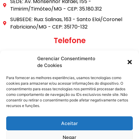
SEDE: Av. Monsenhor Rafael, 155 -
Timirim/Timóteo/MG - CEP: 35.180.312
SUBSEDE: Rua: Salinas, 163 - Santo Eloi/Coronel
Fabriciano/MG - CEP: 35170-132
Telefone
(31) 3849-9101
Gerenciar Consentimento
(31) 99795-6921
de Cookies
E-mail
Para fornecer as melhores experiências, usamos tecnologias como
cookies para armazenar e/ou acessar informações do dispositivo. O
consentimento para essas tecnologias nos permitirá processar dados
secretaria@metasita.org.br
como comportamento de navegação ou IDs exclusivos neste site. Não
consentir ou retirar o consentimento pode afetar negativamente certos
recursos e funções.
Redes Sociais
Aceitar
Negar