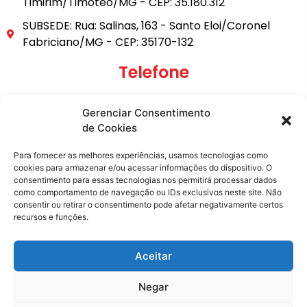
Timirim/Timóteo/MG - CEP: 35.180.312
SUBSEDE: Rua: Salinas, 163 - Santo Eloi/Coronel
Fabriciano/MG - CEP: 35170-132
Telefone
(31) 3849-9101
Gerenciar Consentimento
(31) 99795-6921
de Cookies
E-mail
Para fornecer as melhores experiências, usamos tecnologias como
cookies para armazenar e/ou acessar informações do dispositivo. O
consentimento para essas tecnologias nos permitirá processar dados
secretaria@metasita.org.br
como comportamento de navegação ou IDs exclusivos neste site. Não
consentir ou retirar o consentimento pode afetar negativamente certos
recursos e funções.
Redes Sociais
Aceitar
Negar