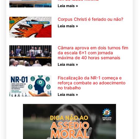
Leia mais »
Corpus Christi é feriado ou não?
Leia mais »
Câmara aprova em dois turnos fim
da escala 6×1 com jornada
máxima de 40 horas semanais
Leia mais »
Fiscalização da NR-1 começa e
reforça combate ao adoecimento
no trabalho
Leia mais »