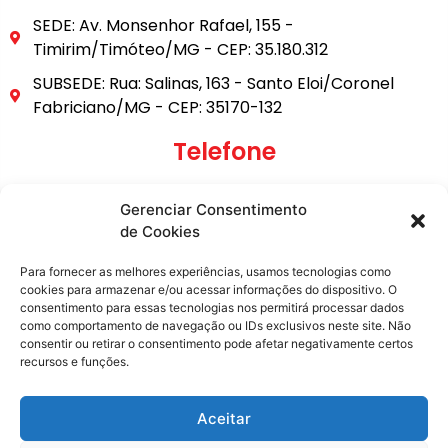
SEDE: Av. Monsenhor Rafael, 155 -
Timirim/Timóteo/MG - CEP: 35.180.312
SUBSEDE: Rua: Salinas, 163 - Santo Eloi/Coronel
Fabriciano/MG - CEP: 35170-132
Telefone
(31) 3849-9101
Gerenciar Consentimento
(31) 99795-6921
de Cookies
E-mail
Para fornecer as melhores experiências, usamos tecnologias como
cookies para armazenar e/ou acessar informações do dispositivo. O
consentimento para essas tecnologias nos permitirá processar dados
secretaria@metasita.org.br
como comportamento de navegação ou IDs exclusivos neste site. Não
consentir ou retirar o consentimento pode afetar negativamente certos
recursos e funções.
Redes Sociais
Aceitar