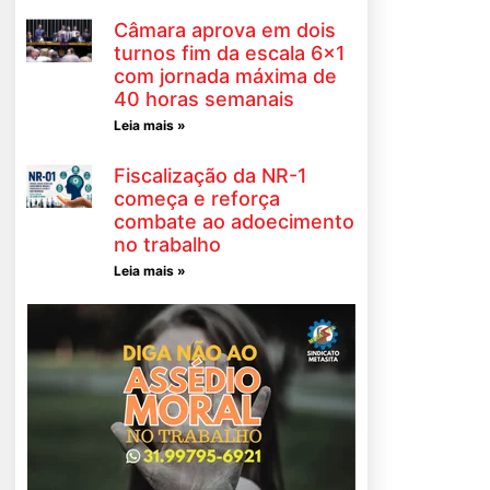
Câmara aprova em dois
turnos fim da escala 6×1
com jornada máxima de
40 horas semanais
Leia mais »
Fiscalização da NR-1
começa e reforça
combate ao adoecimento
no trabalho
Leia mais »