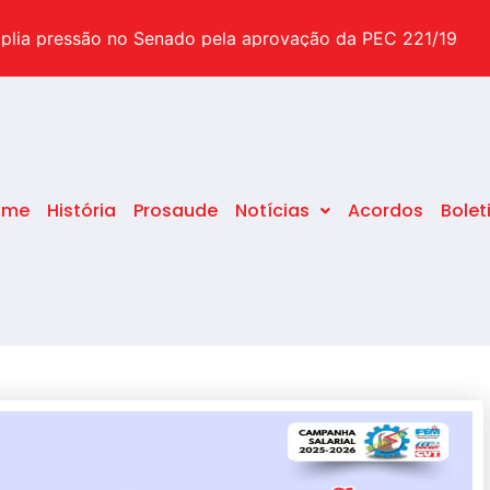
suas dúvidas sobre o tema
plia pressão no Senado pela aprovação da PEC 221/19
pecial após o STF decidir pelo fim da idade mínima
ome
História
Prosaude
Notícias
Acordos
Bolet