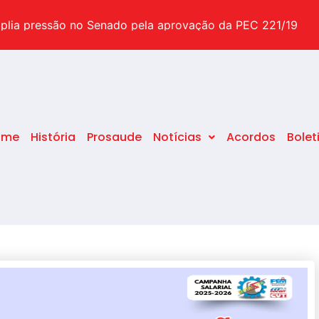
suas dúvidas sobre o tema
plia pressão no Senado pela aprovação da PEC 221/19
pecial após o STF decidir pelo fim da idade mínima
ome
História
Prosaude
Notícias
Acordos
Bolet