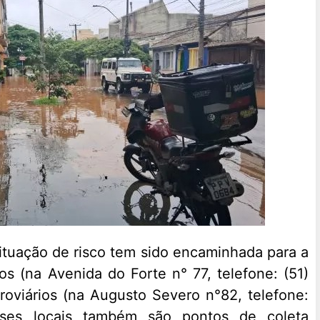
tuação de risco tem sido encaminhada para a
s (na Avenida do Forte n° 77, telefone: (51)
oviários (na Augusto Severo n°82, telefone:
Esses locais também são pontos de coleta