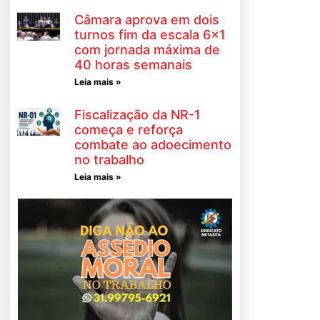
Câmara aprova em dois
turnos fim da escala 6×1
com jornada máxima de
40 horas semanais
Leia mais »
Fiscalização da NR-1
começa e reforça
combate ao adoecimento
no trabalho
Leia mais »