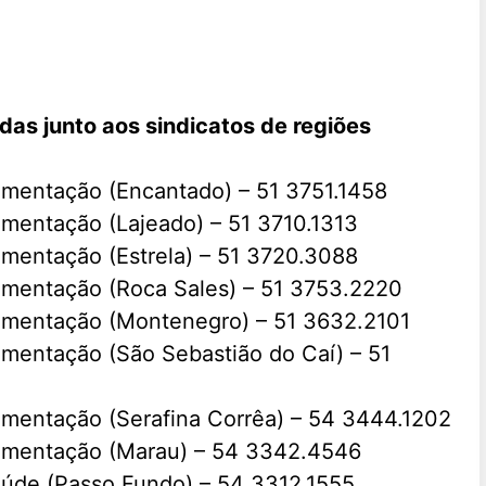
as junto aos sindicatos de regiões
limentação (Encantado) – 51 3751.1458
imentação (Lajeado) – 51 3710.1313
imentação (Estrela) – 51 3720.3088
limentação (Roca Sales) – 51 3753.2220
limentação (Montenegro) – 51 3632.2101
imentação (São Sebastião do Caí) – 51
limentação (Serafina Corrêa) – 54 3444.1202
limentação (Marau) – 54 3342.4546
aúde (Passo Fundo) – 54 3312.1555