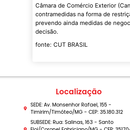
Câmara de Comércio Exterior (Came
contramedidas na forma de restriç
prevendo ainda medidas de negoci
decisão.
fonte: CUT BRASIL
Localização
SEDE: Av. Monsenhor Rafael, 155 -
Timirim/Timóteo/MG - CEP: 35.180.312
SUBSEDE: Rua: Salinas, 163 - Santo
Eloi/Coronel Fabriciano/MG - CEP: 35170