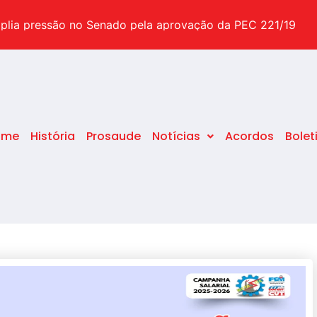
suas dúvidas sobre o tema
plia pressão no Senado pela aprovação da PEC 221/19
pecial após o STF decidir pelo fim da idade mínima
ome
História
Prosaude
Notícias
Acordos
Bolet