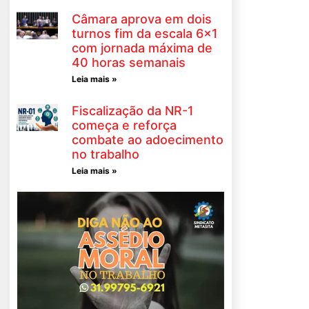
Câmara aprova em dois
turnos fim da escala 6×1
com jornada máxima de
40 horas semanais
Leia mais »
Fiscalização da NR-1
começa e reforça
combate ao adoecimento
no trabalho
Leia mais »