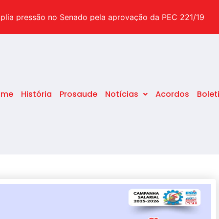
suas dúvidas sobre o tema
plia pressão no Senado pela aprovação da PEC 221/19
pecial após o STF decidir pelo fim da idade mínima
ome
História
Prosaude
Notícias
Acordos
Bolet