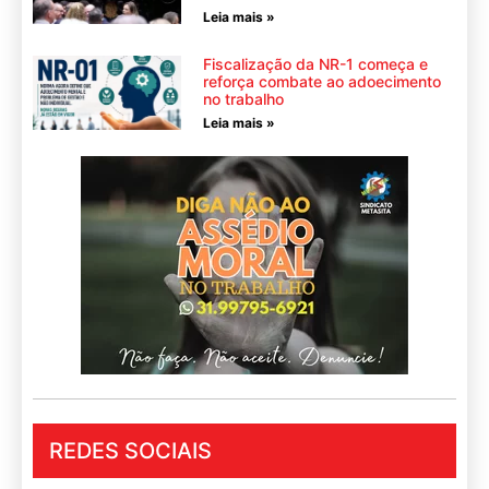
Leia mais »
Fiscalização da NR-1 começa e
reforça combate ao adoecimento
no trabalho
Leia mais »
REDES SOCIAIS