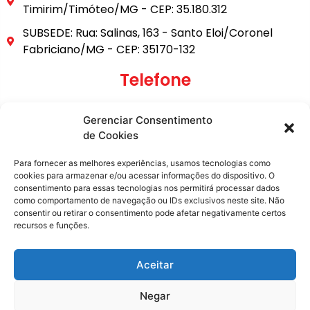
Timirim/Timóteo/MG - CEP: 35.180.312
SUBSEDE: Rua: Salinas, 163 - Santo Eloi/Coronel
Fabriciano/MG - CEP: 35170-132
Telefone
(31) 3849-9101
Gerenciar Consentimento
(31) 99795-6921
de Cookies
E-mail
Para fornecer as melhores experiências, usamos tecnologias como
cookies para armazenar e/ou acessar informações do dispositivo. O
consentimento para essas tecnologias nos permitirá processar dados
secretaria@metasita.org.br
como comportamento de navegação ou IDs exclusivos neste site. Não
consentir ou retirar o consentimento pode afetar negativamente certos
recursos e funções.
Redes Sociais
Aceitar
Negar