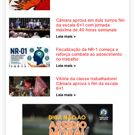
Câmara aprova em dois turnos fim
da escala 6×1 com jornada
máxima de 40 horas semanais
Leia mais »
Fiscalização da NR-1 começa e
reforça combate ao adoecimento
no trabalho
Leia mais »
Vitória da classe trabalhadora!
Câmara aprova o fim da escala
6×1
Leia mais »