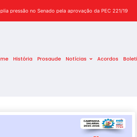
suas dúvidas sobre o tema
plia pressão no Senado pela aprovação da PEC 221/19
pecial após o STF decidir pelo fim da idade mínima
ome
História
Prosaude
Notícias
Acordos
Bolet