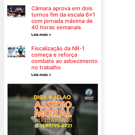
Câmara aprova em dois
turnos fim da escala 6×1
com jornada máxima de
40 horas semanais
Leia mais »
Fiscalização da NR-1
começa e reforça
combate ao adoecimento
no trabalho
Leia mais »