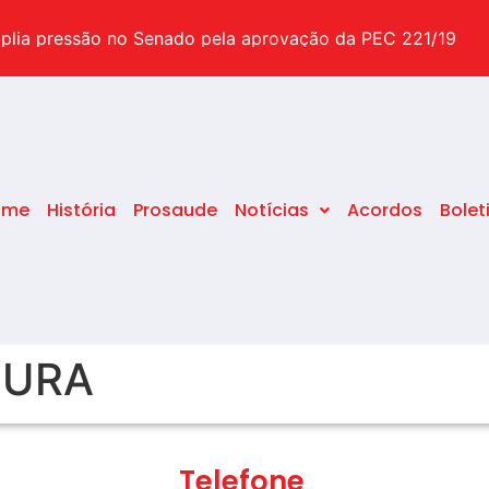
suas dúvidas sobre o tema
plia pressão no Senado pela aprovação da PEC 221/19
pecial após o STF decidir pelo fim da idade mínima
ome
História
Prosaude
Notícias
Acordos
Bolet
SURA
Telefone