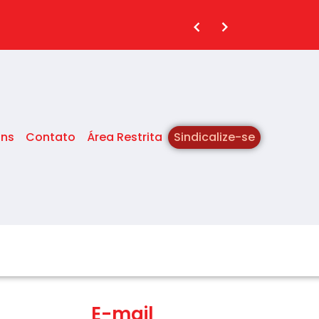
ins
Contato
Área Restrita
Sindicalize-se
E-mail