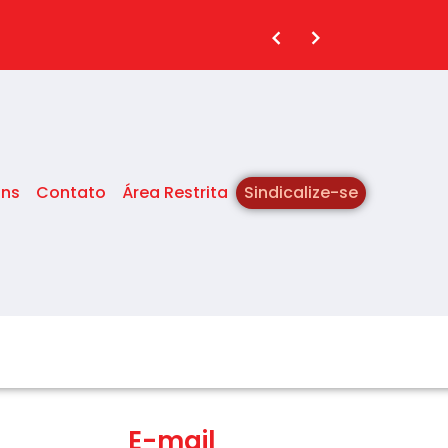
ins
Contato
Área Restrita
Sindicalize-se
E-mail