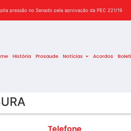
suas dúvidas sobre o tema
plia pressão no Senado pela aprovação da PEC 221/19
pecial após o STF decidir pelo fim da idade mínima
ome
História
Prosaude
Notícias
Acordos
Bolet
SURA
Telefone