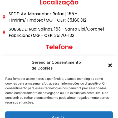
Localização
SEDE: Av. Monsenhor Rafael, 155 -
Timirim/Timóteo/MG - CEP: 35.180.312
SUBSEDE: Rua: Salinas, 163 - Santo Eloi/Coronel
Fabriciano/MG - CEP: 35170-132
Telefone
(31) 3849-9101
Gerenciar Consentimento
(31) 99795-6921
de Cookies
E-mail
Para fornecer as melhores experiências, usamos tecnologias como
cookies para armazenar e/ou acessar informações do dispositivo. O
consentimento para essas tecnologias nos permitirá processar dados
secretaria@metasita.org.br
como comportamento de navegação ou IDs exclusivos neste site. Não
consentir ou retirar o consentimento pode afetar negativamente certos
recursos e funções.
Redes Sociais
Aceitar