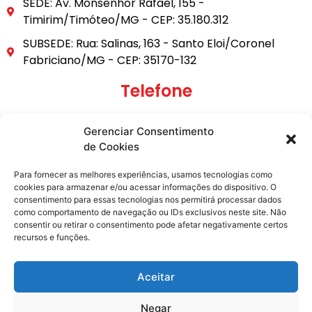
SEDE: Av. Monsenhor Rafael, 155 -
Timirim/Timóteo/MG - CEP: 35.180.312
SUBSEDE: Rua: Salinas, 163 - Santo Eloi/Coronel
Fabriciano/MG - CEP: 35170-132
Telefone
(31) 3849-9101
Gerenciar Consentimento
(31) 99795-6921
de Cookies
E-mail
Para fornecer as melhores experiências, usamos tecnologias como
cookies para armazenar e/ou acessar informações do dispositivo. O
consentimento para essas tecnologias nos permitirá processar dados
secretaria@metasita.org.br
como comportamento de navegação ou IDs exclusivos neste site. Não
consentir ou retirar o consentimento pode afetar negativamente certos
recursos e funções.
Redes Sociais
Aceitar
Negar