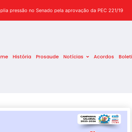
suas dúvidas sobre o tema
plia pressão no Senado pela aprovação da PEC 221/19
pecial após o STF decidir pelo fim da idade mínima
ome
História
Prosaude
Notícias
Acordos
Bolet