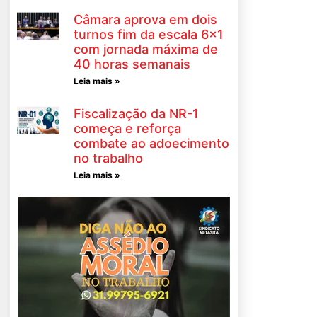
Câmara aprova em dois
turnos fim da escala 6×1
com jornada máxima de
40 horas semanais
Leia mais »
Fiscalização da NR-1
começa e reforça
combate ao adoecimento
no trabalho
Leia mais »